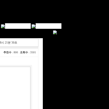
18시 21분 50초
추천수
: 800
|
조회수
: 3501