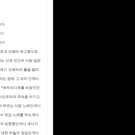
래가
다!
게다
 바로크 오페라 최고봉으로
는 신과 인간의 사랑 담은
8세기 오페라의 틀을 탈피
라는 점에 그 의의 인게다
내 *에우리디체를 되찾지만
*아모르와의 약속을 어기고
며 부르는 사랑 노래인게다
에서 씻김 노래를 하는게다
옮겨 표현했던게다 게다가
에 대한 하늘의 응답인게다