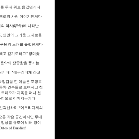
화를 무대 위로 옮겼던게다
 행로의 사랑 이야기인게다
시의 역사(驛舍)에 나타난
, 연민의 그리움 그대로를
 구원의 노래를 불렀던게다
에고 같기도하고? 장미꽃
회음악의 장중함을 풍기는
던게다! *에우리디체 라고
 목장갑을 낀 이들은 조명
효
전동차 인부들로 보여지고
천
*오르페오가 지옥을 떠나
천
 몽한으로 이어지는게다
옥신각신하며 *에우리디체의
장 달오름 작은 공간이지만
무대
, 앙상블 규모에 비해
경이
d Euridice!