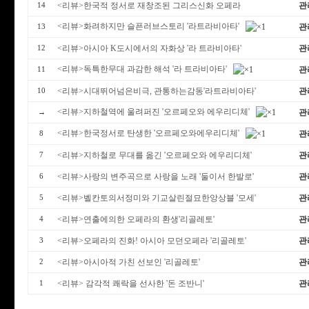
<리뷰>한국적 정서로 재창조된 그리스신화 오페라
관
14
<리뷰>화려하지만 슬픈러브스토리 '라트라비아타'
관
13
<리뷰>아시아 K도시에서의 자화상 '라 트라비아타'
관
12
<리뷰>독특한무대 과감한 해석 '라 트라비아타'
관
11
<리뷰>시대뛰어넘은비극, 관통하는감동'라트라비아타'
관
10
<리뷰>지하철역에 울려퍼진 '오르페오와 에우리디체'
관
→
<리뷰>한국정서로 탄생한 '오르페오와에우리디체'
관
8
<리뷰>지하철로 무대를 옮긴 '오르페오와 에우리디체'
관
7
<리뷰>사랑의 변주곡으로 사랑을 노래 '둘이서 한발로'
관
6
<리뷰>벨칸토의서정미와 기교살린절묘한앙상블 '모세'
관
5
<리뷰>연출에의한 오페라의 환생'리골레토'
관
4
<리뷰>오페라의 진화! 아시아 모던오페라 '리골레토'
관
3
<리뷰>아시아적 가친 선보인 '리골레토'
관
2
<리뷰> 감각적 쾌락을 선사한 '돈 조반니'
관
1