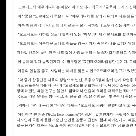
'오르페오와 에우리디체'는 이탈리아의 오페라 작곡가 *글룩이 그리스 신
이작품은 *오르페오가 죽은 아내 *에우리디체를 살리기 위해 떠나는 슬픈
하루 이용 승객이 600만 명에 이르는 서울의 지하철에 모두가 잠든 새벽 2
*오르페오는 지하철 선로에 떨어져 있는 *에우리디체의 면사포를 발견하곤
*오르페오는 아름다운 노래로 하늘을 감동시켜서 죽은 아내를 살리기위해
지하철 선로에 놓인 흰 면사포 곁에 사람들 무리는 노숙자 같기도하고 슈퍼
한 송이씩 갖다 놓았던게다. 이 열두명은 '그란데오페라합창단'인게다. 교
이들의 합창을 뚫고, 사랑하는 아내를 잃은 시인 *오르페오의 절규가 있었
2막 중에 합창단은 지옥의 정령으로 변신, 무용수 3명과 함께 손에 작업용
과로 공포분위기를 자아내며 *오르페오를 위협하는게다. 목장갑 소품은 
장에 매달린 백열 전구는 불안히 깜빡꺼려 연출의 효과를 더해주는게다. 
국으로 가면 무대는 밝아지고
, 흰 옷을 갈아입은 정령들이 빛 속에서 춤은
3막에서 마침내 등장한 *에우리디체는 *오르페오 사랑이 변했다고 믿고 
아리아 '잔인한 순간(Che fiero momento)'은 넘.넘.. 알흠인게다. 국립극
디자인이 극한의 몽한이 순간 순간을 감동과 찬탄이 함께 이어진게다. 여튼
로운 음악적 효과는 March-봄의 팡파레였던게다! 서울오페라앙상블 초연 Orfeo e