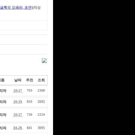
 *글룩의 오페라, 초연)
|작성
이름
날짜
추천
조회
리자
10-17
703
2368
리자
10-19
810
2692
리자
10-17
726
2224
리자
04-28
841
3095