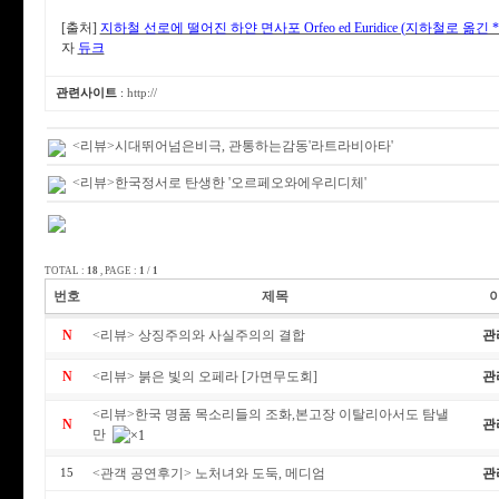
[출처]
지하철 선로에 떨어진 하얀 면사포 Orfeo ed Euridice (지하철로 옮긴
자
듀크
관련사이트
:
http://
<리뷰>시대뛰어넘은비극, 관통하는감동'라트라비아타'
<리뷰>한국정서로 탄생한 '오르페오와에우리디체'
TOTAL :
18
, PAGE :
1
/
1
번호
제목
N
<리뷰> 상징주의와 사실주의의 결합
관
N
<리뷰> 붉은 빛의 오페라 [가면무도회]
관
<리뷰>한국 명품 목소리들의 조화,본고장 이탈리아서도 탐낼
N
관
만
<관객 공연후기> 노처녀와 도둑, 메디엄
관
15