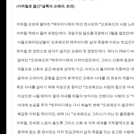
(지하철로 옮긴*
글룩의 오페라, 초연)
지하철 선로에 떨어진 *에우리디체의 하얀 면사포와 *오르페오의 사랑 노
지하철 역에서 울려 퍼졌던게다. 국립극장 달오름극장에서 3월을 열었던게
서울오페라앙상블의 '오르페오와 에우리디체' 삶과 죽음에 이르는 씻김인
뮤지컬 한 장면으로 생각키 쉽지만 오페라 첫 장면인게다. 게다가 18세기
알려진 *오르페오와 *에우리디체의 시작이었던게다. 그리스 신화에 등장하
작품으로 신화의 공간 배경에 성악적 기교, 서커스식 볼거리에 치중하던 1
음악과 드라마의 균형을 잡으며 본격적인 오페라 시대를 연 최초의 작품이
죽은 아내를 살리기 위해 저승으로 찾아간 *오르페오는 사랑의 힘으로 아
지상으로 나올 때까지 절대 아내를 되돌아 보아서는 안된다는 사랑의 신 
아내에 눈길을 주자 *에우리디체는 다시 싸늘히 변해 *오르페오가 절규하
복잡한 지하철 역이지만, 새벽 2시 *오르페오는 그리스가 아닌 빈 플랫폼
지하철, 친숙한 느낌이 들도록 그리스 신화 속 지하 세계를 지하철역으로 
원작에 없는 흰 면사포는 마치 씻김굿에서 삶과 죽음을 잇는 숭고한 사랑