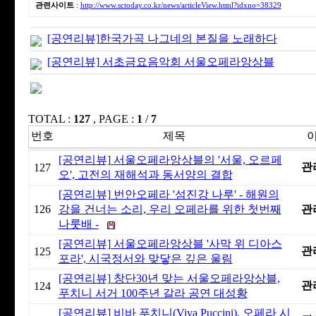
관련사이트
:
http://www.sctoday.co.kr/news/articleView.html?idxno=38329
[공연리뷰]한국가곡 나그네의 본질을 노래하다
[공연리뷰] 서초금요음악회 서울오페라앙상블
TOTAL :
127
, PAGE :
1
/
7
번호
제목
[공연리뷰] 서울오페라앙상블의 '서울, 오르페
관
127
오', 고전의 재해석과 동서양의 결합
[공연리뷰] 번안오페라 '섬진강 나루' - 해원의
126
강을 건너는 소리, 우리 오페라를 위한 첫번째
관
나룻배 -
[공연리뷰] 서울오페라앙상블 '사막 위 디아스
관
125
포라', 시국정서와 맞닿은 깊은 울림
[공연리뷰] 창단30년 맞는 서울오페라앙상블,
관
124
푸치니 서거 100주년 갈라 공연 대성황
[공연리뷰] 비바 푸치니(Viva Puccini), 오페라 시