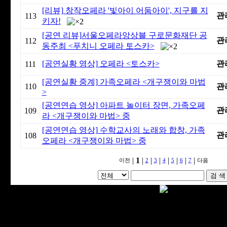
[리뷰] 창작오페라 '빛아이 어둠아이', 지구를 지
관
113
키자!
[공연 리뷰]서울오페라앙상블 구로문화재단 공
관
112
동주최 <푸치니 오페라 토스카>
[공연실황 영상] 오페라 <토스카>
관
111
[공연실황 중계] 가족오페라 <개구쟁이와 마법
110
관
>
[공연연습 영상] 아파트 놀이터 장면, 가족오페
관
109
라 <개구쟁이와 마법> 중
[공연연습 영상] 수학교사의 노래와 합창, 가족
관
108
오페라 <개구쟁이와 마법> 중
|
1
|
|
|
|
|
|
|
이전
2
3
4
5
6
7
다음