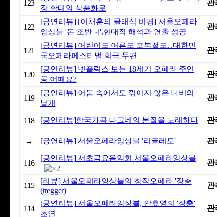
관
123
장 확대의 상품화로
[공연리뷰] [이채훈의 클래식 비평] 서울오페라
관
122
앙상블 '돈 조반니',현대적 해석과 연출 성공
[공연리뷰] 어린이도 어른도 포복절도...대한민
관
121
국오페라페스티벌 희극 두편
[공연리뷰] 넷플릭스 보는 18세기 오페라 주인
관
120
공 어때요?
[공연리뷰] 어둠 속에서도 꺾이지 않은 나비의
관
119
날개
[공연리뷰]한국가곡 나그네의 본질을 노래하다
관
118
[공연리뷰] 서울오페라앙상블 '리골레토'
관
→
[공연리뷰] 서초금요음악회 서울오페라앙상블
관
116
[리뷰] 서울오페라앙상블의 창작오페라 '장총
115
관
(tregger)'
[공연리뷰] 서울오페라앙상블, 안효영의 '장총'
관
114
초연