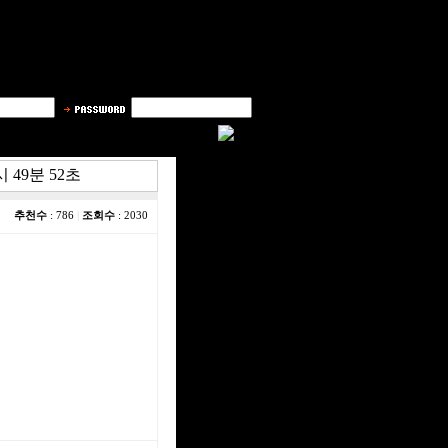
시 49분 52초
추천수
: 786
|
조회수
: 2030