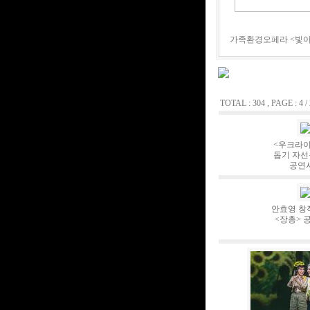
가족환경오페라 <빛아이 
TOTAL : 304 , PAGE : 4 /
<우크라이
돕기 자선
공연
안효영 창
<장총> 