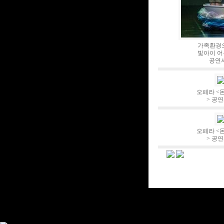
가족환경오
빛아이 어
공연
오페라 <
> 공
오페라 <
> 공