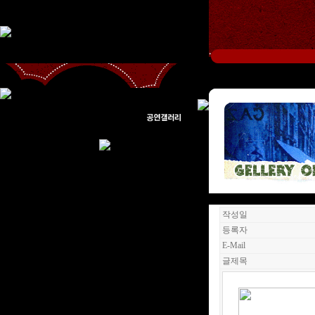
작성일
등록자
E-Mail
글제목