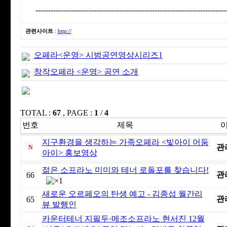
---------------------------------------------------------------------------
관련사이트
:
http://
오페라<운영> 시범공연영상시리즈1
창작오페라 <운영> 공연 소개
TOTAL :
67
, PAGE :
1
/
4
번호
제목
지구환경을 생각하는 가족오페라 <빛아이 어둠
관
N
아이> 홍보영상
젊은 소프라노 미미와 테너 로돌포를 찾습니다!
관
66
새로운 오르페오의 탄생 예고 - 김종섭 월간리
관
65
뷰 발행인
카운터테너 지필두·메조소프라노 현서진 12월