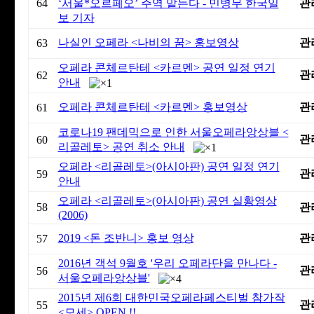
64
‘서울*오르페오’ 주역 맡는다 - 민병무 한국일
관
보 기자
나실인 오페라 <나비의 꿈> 홍보영상
관
63
오페라 콘체르탄테 <카르멘> 공연 일정 연기
관
62
안내
오페라 콘체르탄테 <카르멘> 홍보영상
관
61
코로나19 팬데믹으로 인한 서울오페라앙상블 <
관
60
리골레토> 공연 취소 안내
오페라 <리골레토>(아시아판) 공연 일정 연기
관
59
안내
오페라 <리골레토>(아시아판) 공연 실황영상
58
관
(2006)
2019 <돈 조반니> 홍보 영상
관
57
2016년 객석 9월호 '우리 오페라단을 만나다 -
관
56
서울오페라앙상블'
2015년 제6회 대한민국오페라페스티벌 참가작
관
55
<모세> OPEN !!