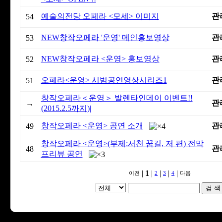
예술의전당 오페라 <모세> 이미지
관
54
NEW창작오페라 '운영' 메인홍보영상
관
53
NEW창작오페라 <운영> 홍보영상
관
52
오페라<운영> 시범공연영상시리즈1
관
51
창작오페라＜운영＞ 발렌타인데이 이벤트!!
관
→
(2015.2.5까지)|
창작오페라 <운영> 공연 소개
관
49
창작오페라 <운영>(부제:서천 꿈길, 저 편) 전막
관
48
프리뷰 공연
|
1
|
|
|
|
이전
2
3
4
다음