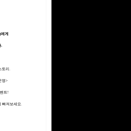
플)에게
.
스토리.
운영>
벤트!
 빠져보세요.