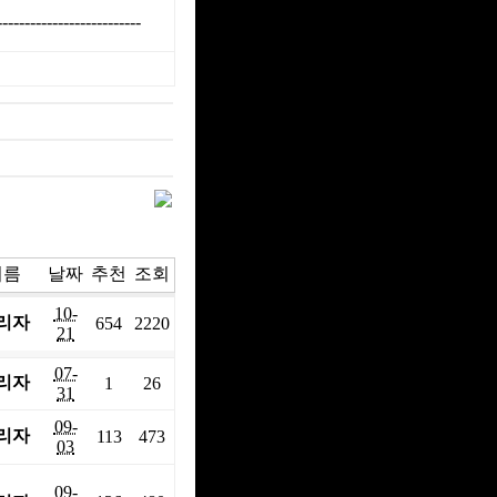
--------------------------
이름
날짜
추천
조회
10-
리자
654
2220
21
07-
리자
1
26
31
09-
리자
113
473
03
09-