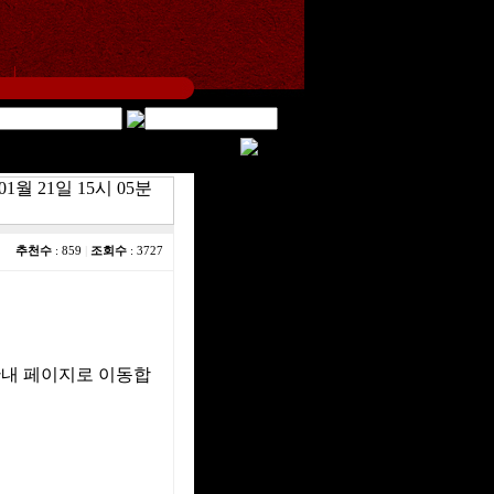
01월 21일 15시 05분
추천수
: 859
|
조회수
: 3727
안내 페이지로 이동합