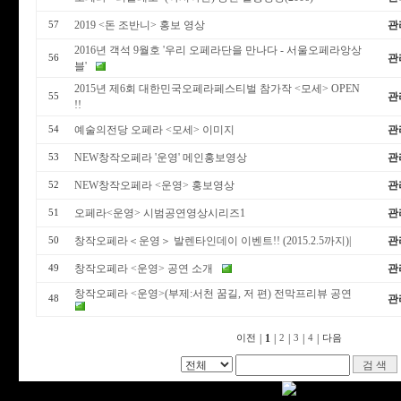
2019 <돈 조반니> 홍보 영상
관
57
2016년 객석 9월호 '우리 오페라단을 만나다 - 서울오페라앙상
관
56
블'
2015년 제6회 대한민국오페라페스티벌 참가작 <모세> OPEN
관
55
!!
예술의전당 오페라 <모세> 이미지
관
54
NEW창작오페라 '운영' 메인홍보영상
관
53
NEW창작오페라 <운영> 홍보영상
관
52
오페라<운영> 시범공연영상시리즈1
관
51
창작오페라＜운영＞ 발렌타인데이 이벤트!! (2015.2.5까지)|
관
50
창작오페라 <운영> 공연 소개
관
49
창작오페라 <운영>(부제:서천 꿈길, 저 편) 전막프리뷰 공연
관
48
|
1
|
|
|
|
이전
2
3
4
다음