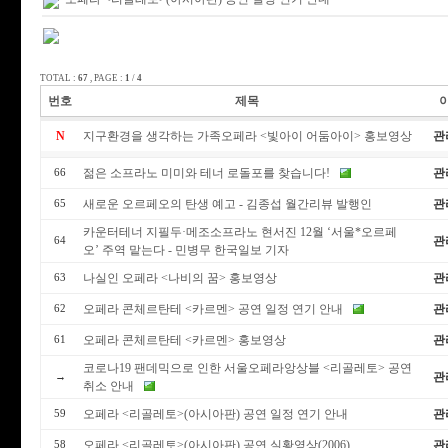
TOTAL :
67
, PAGE :
1
/
4
번호
제목
N
지구환경을 생각하는 가족오페라 <빛아이 어둠아이> 홍보영상
관
젊은 소프라노 미미와 테너 로돌포를 찾습니다!
관
66
새로운 오르페오의 탄생 예고 - 김종섭 월간리뷰 발행인
관
65
카운터테너 지필두·메조소프라노 현서진 12월 ‘서울*오르페
관
64
오’ 주역 맡는다 - 민병무 한국일보 기자
나실인 오페라 <나비의 꿈> 홍보영상
관
63
오페라 콘체르탄테 <카르멘> 공연 일정 연기 안내
관
62
오페라 콘체르탄테 <카르멘> 홍보영상
관
61
코로나19 팬데믹으로 인한 서울오페라앙상블 <리골레토> 공연
관
→
취소 안내
오페라 <리골레토>(아시아판) 공연 일정 연기 안내
관
59
오페라 <리골레토>(아시아판) 공연 실황영상(2006)
관
58