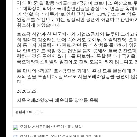
체의 한·중·일 합동 <리골레토>공연이 코로나19 확산으로 무
로 재확정이 되어서 국내출연진들을 중심으로 연습을 속개
과 ‘생활 속 거리두기’로 인한 객석 수의 50% 감소라는 엄
완성도를 우선으로 하는 정상적인 공연이 어렵다고 판단하여
취소하게 되었습니다.
보조금 삭감과 현 난국에서의 기업스폰서의 불투명 그리고 
의 절대적 감소라는 난제 속에서도 문화부, 예술의전당, 
회 등에게 거듭해서 대관료 감면 등 이 상황을 돌파하기 위
나 안타깝게도 책임 있는 답변을 듣지 못해서 결국 민간오
행하는 것은 공연의 퀄리티를 담보하지 못할 뿐더러 국민을
국오페라페스티벌의 발전에도 전혀 도움이 되지 않는다고 
본 단체의 <리골레토> 공연을 기대해 주신 모든 분들에게 
사의 말을 드립니다. 앞으로도 서울오페라앙상블 공연에 많
다.
2020.5.25.
서울오페라앙상블 예술감독 장수동 올림
관련사이트
:
http://
오페라 콘체르탄테 <카르멘> 홍보영상
오페라 <리골레토>(아시아판) 공연 일정 연기 안내