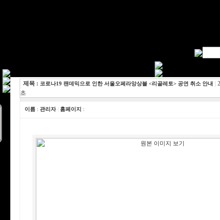
제목 :
|
2
코로나19 팬데믹으로 인한 서울오페라앙상블 <리골레토> 공연 취소 안내
초
이름
:
관리자
|
홈페이지
: