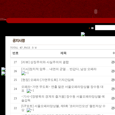
TOTAL :
67
, PAGE :
3
/
4
번호
제목
[리뷰] 상징주의와 사실주의의 결합
관
27
[기사]정치적 암투… 내면의 균열… 반갑다, 남성 오페라
관
26
[현장] 오페라 [가면무도회] 기자간담회
관
25
오페라<가면 무도회> 연출 맡은 서울오페라앙상블 장수동 대
관
24
표
<기사>[장병욱의 경계의 즐거움] 장수동 서울오페라앙상블 예
관
23
술감독
[UP포토] 서울오페라앙상블, 제6회 '코리아인모션' 챌린저상 수
관
22
상