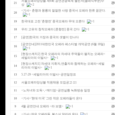
서울오페라앙상블 제6회 공연관광축제 챌린저(클래식부문)수
관
21
상
<기사> 춘향과 몽룡의 절절한 사랑 중국서 오페라 한류 꿈꾼다.
관
20
한국대표 고전 '춘향전' 중국오페라 무대 오른다
관
19
우리 고유의 창작오페라 [춘향전] 중국 간다
관
18
[공연]한국의 거장과 중국의 샛별이 만나다
관
17
[공연안내]2011대한민국 오페라 페스티벌 개막공연 (6월 18일)
관
16
[현장스케치2] 한국 오페라의 차세대 주역들이 펼치는 오페라<
관
15
세빌리아의 이발사>
[현장스케치1] 차세대 지휘자,연출자와 함께하는 오페라<세빌
관
14
리아의 이발사>
5.27-29 <세빌리아의 이발사>공연일정표
관
13
서울오페라앙상블 직원채용 모집공고
관
12
[
2
]
<노처녀와 도둑>,<메디엄>공연실황 녹화방송 일정
관
11
<기사>'현대 미국' 그린 작은 오페라들이 온다
관
10
4월 공연안내 오페라 <라 보엠>
관
9
<기사>작은 오페라들, 봄소식 알리러 온다
관
8