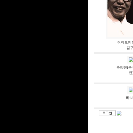
창작오페라
김구
춘향전(중
연
라보