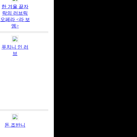
한 겨울 끝자
락의 러브릭
오페라 <라 보
엠>
푸치니 인 러
브
돈 조반니