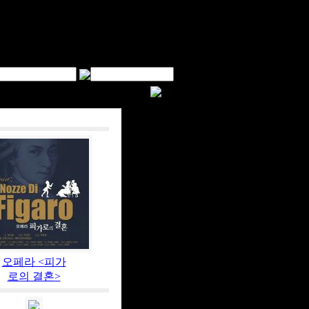
오페라 <피가
로의 결혼>