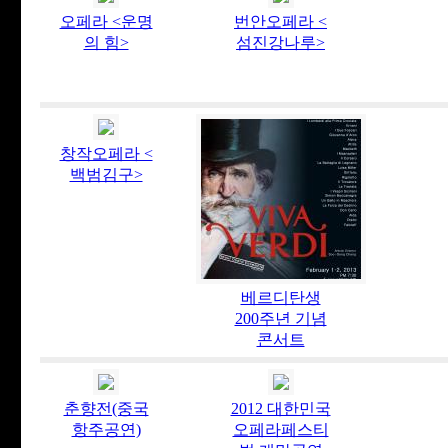
오페라 <운명
번안오페라 <
의 힘>
섬진강나루>
창작오페라 <
백범김구>
베르디탄생
200주년 기념
콘서트
춘향전(중국
2012 대한민국
항주공연)
오페라페스티