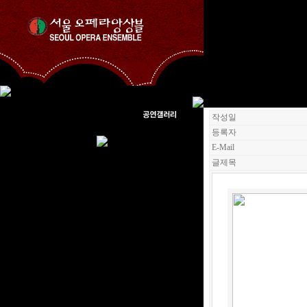
작성일
등록자
E-Mail
글제목